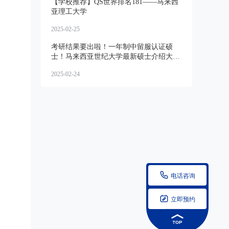
【学校推荐】QS世界排名181——马来西
亚理工大学
2025-02-25
考研结果要出啦！一年制中留服认证硕
士！马来西亚世纪大学最新硕士介绍大
全！
2025-02-24

电话咨询

立即预约