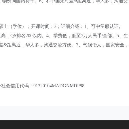
低，物价同国内持平。6、和中国无时差&距离近，华人多，沟通交
硕士（学位）；开课时间：3；详细介绍：1、可中留服认证。
，QS排名200以内。4、学费低，低至7万人民币/全部。5、生
差&距离近，华人多，沟通交流方便。7、气候怡人，国家安全，
用代码：91320104MADGNMDP88